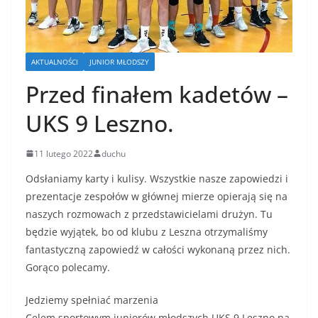
AKTUALNOŚCI
JUNIOR MŁODSZY
Przed finałem kadetów –
UKS 9 Leszno.
11 lutego 2022
duchu
Odsłaniamy karty i kulisy. Wszystkie nasze zapowiedzi i
prezentacje zespołów w głównej mierze opierają się na
naszych rozmowach z przedstawicielami drużyn. Tu
będzie wyjątek, bo od klubu z Leszna otrzymaliśmy
fantastyczną zapowiedź w całości wykonaną przez nich.
Gorąco polecamy.
Jedziemy spełniać marzenia
Celem sportowym juniorów młodszych UKS 9 Leszno na