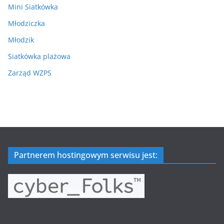
Mini Siatkówka
Młodziczka
Młodzik
Siatkówka plażowa
Zarząd WZPS
Partnerem hostingowym serwisu jest: