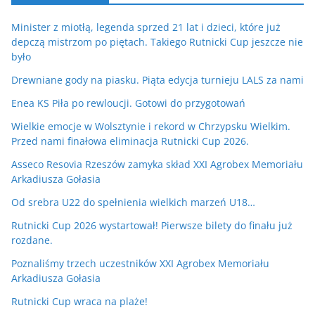
Minister z miotłą, legenda sprzed 21 lat i dzieci, które już
depczą mistrzom po piętach. Takiego Rutnicki Cup jeszcze nie
było
Drewniane gody na piasku. Piąta edycja turnieju LALS za nami
Enea KS Piła po rewloucji. Gotowi do przygotowań
Wielkie emocje w Wolsztynie i rekord w Chrzypsku Wielkim.
Przed nami finałowa eliminacja Rutnicki Cup 2026.
Asseco Resovia Rzeszów zamyka skład XXI Agrobex Memoriału
Arkadiusza Gołasia
Od srebra U22 do spełnienia wielkich marzeń U18…
Rutnicki Cup 2026 wystartował! Pierwsze bilety do finału już
rozdane.
Poznaliśmy trzech uczestników XXI Agrobex Memoriału
Arkadiusza Gołasia
Rutnicki Cup wraca na plaże!