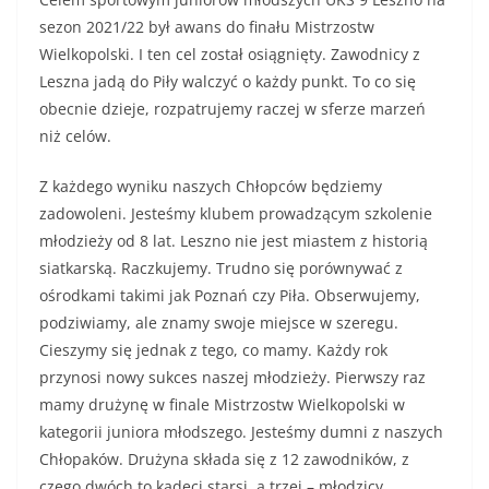
sezon 2021/22 był awans do finału Mistrzostw
Wielkopolski. I ten cel został osiągnięty. Zawodnicy z
Leszna jadą do Piły walczyć o każdy punkt. To co się
obecnie dzieje, rozpatrujemy raczej w sferze marzeń
niż celów.
Z każdego wyniku naszych Chłopców będziemy
zadowoleni. Jesteśmy klubem prowadzącym szkolenie
młodzieży od 8 lat. Leszno nie jest miastem z historią
siatkarską. Raczkujemy. Trudno się porównywać z
ośrodkami takimi jak Poznań czy Piła. Obserwujemy,
podziwiamy, ale znamy swoje miejsce w szeregu.
Cieszymy się jednak z tego, co mamy. Każdy rok
przynosi nowy sukces naszej młodzieży. Pierwszy raz
mamy drużynę w finale Mistrzostw Wielkopolski w
kategorii juniora młodszego. Jesteśmy dumni z naszych
Chłopaków. Drużyna składa się z 12 zawodników, z
czego dwóch to kadeci starsi, a trzej – młodzicy.