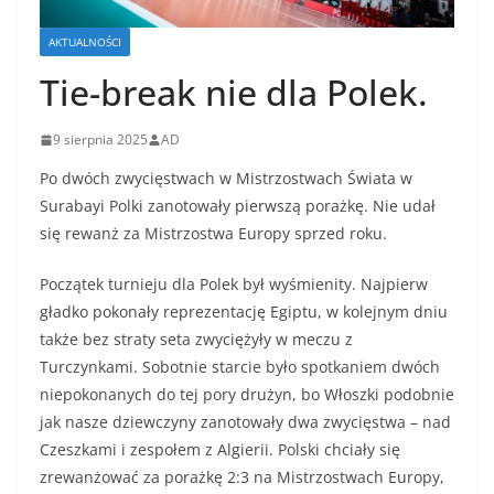
AKTUALNOŚCI
Tie-break nie dla Polek.
9 sierpnia 2025
AD
Po dwóch zwycięstwach w Mistrzostwach Świata w
Surabayi Polki zanotowały pierwszą porażkę. Nie udał
się rewanż za Mistrzostwa Europy sprzed roku.
Początek turnieju dla Polek był wyśmienity. Najpierw
gładko pokonały reprezentację Egiptu, w kolejnym dniu
także bez straty seta zwyciężyły w meczu z
Turczynkami. Sobotnie starcie było spotkaniem dwóch
niepokonanych do tej pory drużyn, bo Włoszki podobnie
jak nasze dziewczyny zanotowały dwa zwycięstwa – nad
Czeszkami i zespołem z Algierii. Polski chciały się
zrewanżować za porażkę 2:3 na Mistrzostwach Europy,