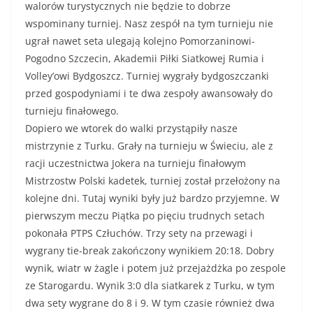
walorów turystycznych nie będzie to dobrze
wspominany turniej. Nasz zespół na tym turnieju nie
ugrał nawet seta ulegają kolejno Pomorzaninowi-
Pogodno Szczecin, Akademii Piłki Siatkowej Rumia i
Volley’owi Bydgoszcz. Turniej wygrały bydgoszczanki
przed gospodyniami i te dwa zespoły awansowały do
turnieju finałowego.
Dopiero we wtorek do walki przystąpiły nasze
mistrzynie z Turku. Grały na turnieju w Świeciu, ale z
racji uczestnictwa Jokera na turnieju finałowym
Mistrzostw Polski kadetek, turniej został przełożony na
kolejne dni. Tutaj wyniki były już bardzo przyjemne. W
pierwszym meczu Piątka po pięciu trudnych setach
pokonała PTPS Człuchów. Trzy sety na przewagi i
wygrany tie-break zakończony wynikiem 20:18. Dobry
wynik, wiatr w żagle i potem już przejażdżka po zespole
ze Starogardu. Wynik 3:0 dla siatkarek z Turku, w tym
dwa sety wygrane do 8 i 9. W tym czasie również dwa