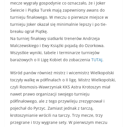
mecze wygrały gospodynie co oznaczało, że i Joker
Świecie i Piątka Turek mają zapewniony awans do
turnieju finałowego. W meczu o pierwsze miejsce w
turnieju Joker okazał się minimalnie lepszy i po tie-
breaku ograł Piątkę.
Na turniej finałowy siatkarki trenerów Andrzeja
Malczewskiego i Ewy Książki pojadą do Ozorkowa.
Wszystkie wyniki, tabele i terminarze turniejów
barażowych o II Ligę Kobiet do zobaczenia
TUTAJ
.
Wśród panów również mistrz i wicemistrz Wielkopolski
toczyły walkę w półfinałach o II ligę. Mistrz Wielkopolski,
czyli Rosmosis-Wawrzyniak KKS Astra Krotoszyn miał
nawet prawo organizacji swojego turnieju
półfinałowego, ale z tego przywileju zrezygnował i
pojechał do Pyrzyc. Zamiast jednak z tarczą,
krotoszynianie wrócili na tarczy. Trzy mecze, trzy
przegrane i trzy wygrane sety. W pierwszym meczu