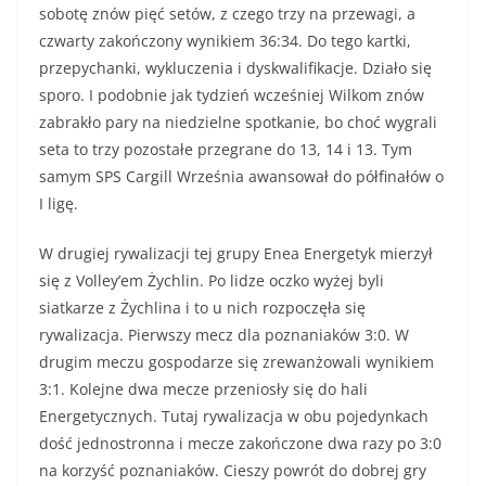
sobotę znów pięć setów, z czego trzy na przewagi, a
czwarty zakończony wynikiem 36:34. Do tego kartki,
przepychanki, wykluczenia i dyskwalifikacje. Działo się
sporo. I podobnie jak tydzień wcześniej Wilkom znów
zabrakło pary na niedzielne spotkanie, bo choć wygrali
seta to trzy pozostałe przegrane do 13, 14 i 13. Tym
samym SPS Cargill Września awansował do półfinałów o
I ligę.
W drugiej rywalizacji tej grupy Enea Energetyk mierzył
się z Volley’em Żychlin. Po lidze oczko wyżej byli
siatkarze z Żychlina i to u nich rozpoczęła się
rywalizacja. Pierwszy mecz dla poznaniaków 3:0. W
drugim meczu gospodarze się zrewanżowali wynikiem
3:1. Kolejne dwa mecze przeniosły się do hali
Energetycznych. Tutaj rywalizacja w obu pojedynkach
dość jednostronna i mecze zakończone dwa razy po 3:0
na korzyść poznaniaków. Cieszy powrót do dobrej gry