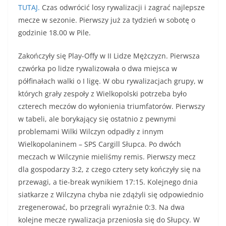
TUTAJ.
Czas odwrócić losy rywalizacji i zagrać najlepsze
mecze w sezonie. Pierwszy już za tydzień w sobotę o
godzinie 18.00 w Pile.
Zakończyły się Play-Offy w II Lidze Mężczyzn. Pierwsza
czwórka po lidze rywalizowała o dwa miejsca w
półfinałach walki o I ligę. W obu rywalizacjach grupy, w
których grały zespoły z Wielkopolski potrzeba było
czterech meczów do wyłonienia triumfatorów. Pierwszy
w tabeli, ale borykający się ostatnio z pewnymi
problemami Wilki Wilczyn odpadły z innym
Wielkopolaninem – SPS Cargill Słupca. Po dwóch
meczach w Wilczynie mieliśmy remis. Pierwszy mecz
dla gospodarzy 3:2, z czego cztery sety kończyły się na
przewagi, a tie-break wynikiem 17:15. Kolejnego dnia
siatkarze z Wilczyna chyba nie zdążyli się odpowiednio
zregenerować, bo przegrali wyraźnie 0:3. Na dwa
kolejne mecze rywalizacja przeniosła się do Słupcy. W