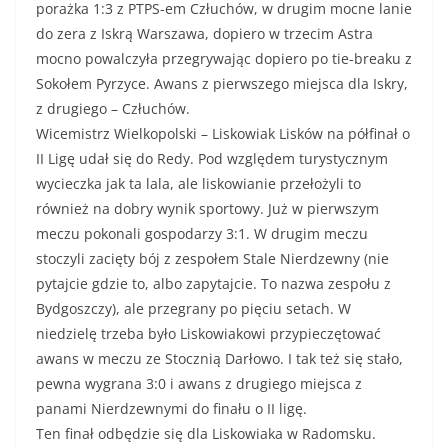
porażka 1:3 z PTPS-em Człuchów, w drugim mocne lanie
do zera z Iskrą Warszawa, dopiero w trzecim Astra
mocno powalczyła przegrywając dopiero po tie-breaku z
Sokołem Pyrzyce. Awans z pierwszego miejsca dla Iskry,
z drugiego – Człuchów.
Wicemistrz Wielkopolski – Liskowiak Lisków na półfinał o
II Ligę udał się do Redy. Pod względem turystycznym
wycieczka jak ta lala, ale liskowianie przełożyli to
również na dobry wynik sportowy. Już w pierwszym
meczu pokonali gospodarzy 3:1. W drugim meczu
stoczyli zacięty bój z zespołem Stale Nierdzewny (nie
pytajcie gdzie to, albo zapytajcie. To nazwa zespołu z
Bydgoszczy), ale przegrany po pięciu setach. W
niedzielę trzeba było Liskowiakowi przypieczętować
awans w meczu ze Stocznią Darłowo. I tak też się stało,
pewna wygrana 3:0 i awans z drugiego miejsca z
panami Nierdzewnymi do finału o II ligę.
Ten finał odbędzie się dla Liskowiaka w Radomsku.