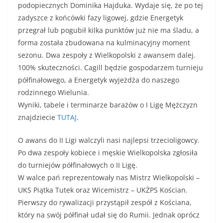
podopiecznych Dominika Hajduka. Wydaje się, że po tej
zadyszce z końcówki fazy ligowej, gdzie Energetyk
przegrał lub pogubił kilka punktów już nie ma śladu, a
forma została zbudowana na kulminacyjny moment
sezonu. Dwa zespoły z Wielkopolski z awansem dalej.
100% skuteczności. Cagill będzie gospodarzem turnieju
półfinałowego, a Energetyk wyjeżdża do naszego
rodzinnego Wielunia.
Wyniki, tabele i terminarze barażów o I Ligę Mężczyzn
znajdziecie
TUTAJ
.
O awans do II Ligi walczyli nasi najlepsi trzecioligowcy.
Po dwa zespoły kobiece i męskie Wielkopolska zgłosiła
do turniejów półfinałowych o II Ligę.
W walce pań reprezentowały nas Mistrz Wielkopolski –
UKS Piątka Tutek oraz Wicemistrz – UKŻPS Kościan.
Pierwszy do rywalizacji przystąpił zespół z Kościana,
który na swój półfinał udał się do Rumii. Jednak oprócz