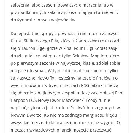
założenia, albo czasem powalczyć o marzenia lub w
przypadku innych zakończyć sezon fajnym turniejem z
drużynami z innych województw.
Do tej ostatniej grupy z pewnością nie można zaliczyć
Klubu Siatkarskiego Piła, który już w zeszłym roku otarł
się o Tauron Ligę, gdzie w Final Four I Ligi Kobiet zajął
drugie miejsce ustępując tylko Sokołowi Mogilno, który
po pierwszym sezonie w najwyższej klasie, zdołał sobie
miejsce utrzymać. W tym roku Final Four nie ma, tylko
są klasyczne Play-Offy i jesteśmy na etapie finałów. Po
wyeliminowaniu w trzech meczach KSG pilanki mierzą
się obecnie z najlepszym zespołem fazy zasadniczej Eco
Harpoon LOS Nowy Dwór Mazowiecki i coby tu nie
napisać, sytuacja jest trudna. Po dwóch przegranych w
Nowym Dworze, KS nie ma żadnego marginesu błędu i
wszystkie mecze do końca sezonu muszą już wygrać. O
meczach wyjazdowych pilanek możecie przeczytać