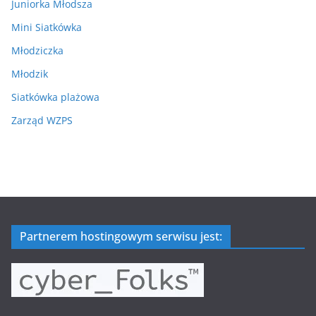
Juniorka Młodsza
Mini Siatkówka
Młodziczka
Młodzik
Siatkówka plażowa
Zarząd WZPS
Partnerem hostingowym serwisu jest: