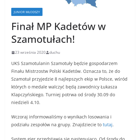
JUNIOR MŁODSZY
Finał MP Kadetów w
Szamotułach!
23 września 2020
duchu
UKS Szamotulanin Szamotuły będzie gospodarzem
Finału Mistrzostw Polski Kadetów. Oznacza to, że do
Szamotuł przyjedzie 8 najlepszych ekip w Polsce, wśród
których o medale walczyć będą zawodnicy Łukasza
Klapczyńskiego. Turniej potrwa od środy 30.09 do
niedzieli 4.10.
Wczoraj informowaliśmy o wynikach losowania i
podziału zespołów na grupy. Znajdziecie to
tutaj
.
System gier przedstawia się następująco. Od środy do