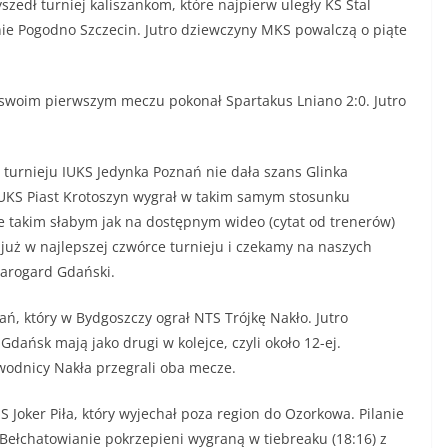
szedł turniej kaliszankom, które najpierw uległy KS Stal
e Pogodno Szczecin. Jutro dziewczyny MKS powalczą o piąte
swoim pierwszym meczu pokonał Spartakus Lniano 2:0. Jutro
 turnieju IUKS Jedynka Poznań nie dała szans Glinka
 UKS Piast Krotoszyn wygrał w takim samym stosunku
ie takim słabym jak na dostępnym wideo (cytat od trenerów)
uż w najlepszej czwórce turnieju i czekamy na naszych
tarogard Gdański.
ń, który w Bydgoszczy ograł NTS Trójkę Nakło. Jutro
dańsk mają jako drugi w kolejce, czyli około 12-ej.
awodnicy Nakła przegrali oba mecze.
Joker Piła, który wyjechał poza region do Ozorkowa. Pilanie
 Bełchatowianie pokrzepieni wygraną w tiebreaku (18:16) z