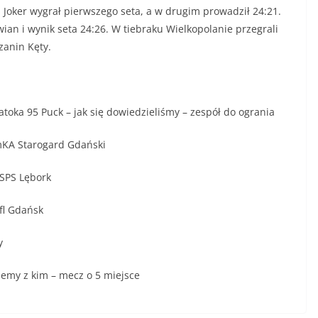
. Joker wygrał pierwszego seta, a w drugim prowadził 24:21.
ian i wynik seta 24:26. W tiebraku Wielkopolanie przegrali
zanin Kęty.
toka 95 Puck – jak się dowiedzieliśmy – zespół do ogrania
mKA Starogard Gdański
 SPS Lębork
fl Gdańsk
y
iemy z kim – mecz o 5 miejsce