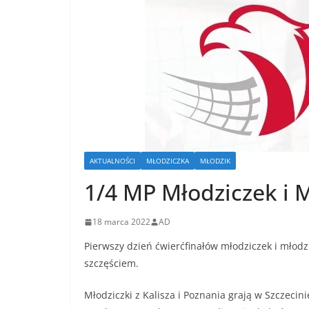
AKTUALNOŚCI
MŁODZICZKA
MŁODZIK
1/4 MP Młodziczek i 
18 marca 2022
AD
Pierwszy dzień ćwierćfinałów młodziczek i młod
szczęściem.
Młodziczki z Kalisza i Poznania grają w Szczecini