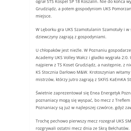
ograł STS Kospel SP 18 Koszalin. Nie do końca wy
Grudziądz, a potem gospodyniom UKS Pomorzani
miejsce.
W Lęborku gra UKS Szamotulanin Szamotuły i w 
dziewczyny zagrają z gospodyniami.
U chłopaków jest nieźle. W Poznaniu gospodarze
Academy UKS Volley Wałcz i gładko wygrała 2:0.
najpierw z TS Koset Grudziądz, a następnie, z n
KS Stocznia Darłowo M&W. Krotoszynian witamy j
mistrzów, którzy jutro zagrają z SKFiS KaEmKA S
Świetnie zaprezentował się Enea Energetyk Pozna
poznaniacy mogą się wyspać, bo mecz z Treflem G
Poznaniacy są już w najlepszej czwórce, gdyż z
Trochę pechowo pierwszy mecz rozegrał UKS SMS 
rozgrywali ostatni mecz dnia ze Skrą Bełchatów.