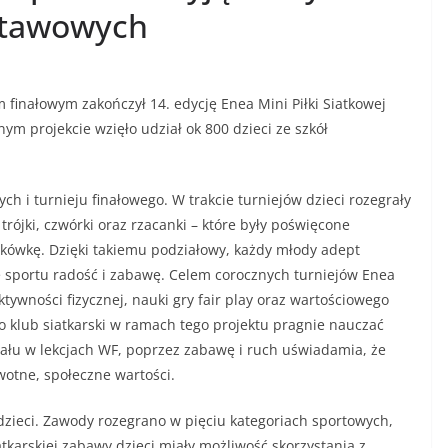
dstawowych
finałowym zakończył 14. edycję Enea Mini Piłki Siatkowej
m projekcie wzięło udział ok 800 dzieci ze szkół
ych i turnieju finałowego. W trakcie turniejów dzieci rozegrały
trójki, czwórki oraz rzacanki – które były poświęcone
tkówkę. Dzięki takiemu podziałowy, każdy młody adept
e sportu radość i zabawę. Celem corocznych turniejów Enea
tywności fizycznej, nauki gry fair play oraz wartościowego
o klub siatkarski w ramach tego projektu pragnie nauczać
iału w lekcjach WF, poprzez zabawę i ruch uświadamia, że
wotne, społeczne wartości.
 dzieci. Zawody rozegrano w pięciu kategoriach sportowych,
tkarskiej zabawy dzieci miały możliwość skorzystania z