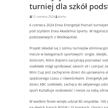
turniej dla szkół po
12 czerwca 2024
duchu
6 czerwca 2024 Enea Energetyk Poznań turniejem 
pod szyldem Enea Akademia Sportu. W tegoroczny
podstawowych z Wielkopolski.
Projekt składał się z ośmiu turniejów eliminacyjn
mecze w kategoriach sportowych: single, dwójki, 
dzieciom, które dopiero zaczynają poznawać sia
siatkówki mógł spróbować swoich sił i czerpać z
Mini Cup jest zachęcenie dzieci do uprawiania ak
spędzonego czasu z rówieśnikami. Energetyk jak
dzieci ABC siatkówki, zachęca do aktywnego udz
sport kształtuje osobowość i niesie za sobą zdro
W wielkim finale wzięło udział 80 zespołów, 160
na dwóch halach POSiR i 15 boiskach. Oprócz sia