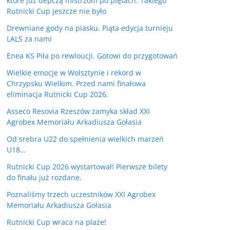
które już depczą mistrzom po piętach. Takiego
Rutnicki Cup jeszcze nie było
Drewniane gody na piasku. Piąta edycja turnieju
LALS za nami
Enea KS Piła po rewloucji. Gotowi do przygotowań
Wielkie emocje w Wolsztynie i rekord w
Chrzypsku Wielkim. Przed nami finałowa
eliminacja Rutnicki Cup 2026.
Asseco Resovia Rzeszów zamyka skład XXI
Agrobex Memoriału Arkadiusza Gołasia
Od srebra U22 do spełnienia wielkich marzeń
U18…
Rutnicki Cup 2026 wystartował! Pierwsze bilety
do finału już rozdane.
Poznaliśmy trzech uczestników XXI Agrobex
Memoriału Arkadiusza Gołasia
Rutnicki Cup wraca na plaże!