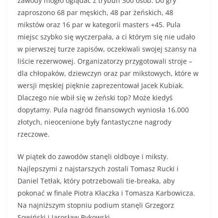
zawody mogło oglądać z trybun 300 osób. Do gry
zaproszono 68 par męskich, 48 par żeńskich, 48
mikstów oraz 16 par w kategorii masters +45. Pula
miejsc szybko się wyczerpała, a ci którym się nie udało
w pierwszej turze zapisów, oczekiwali swojej szansy na
liście rezerwowej. Organizatorzy przygotowali stroje –
dla chłopaków, dziewczyn oraz par mikstowych, które w
wersji męskiej pięknie zaprezentował Jacek Kubiak.
Dlaczego nie wbił się w żeński top? Może kiedyś
dopytamy. Pula nagród finansowych wyniosła 16.000
złotych, nieocenione były fantastyczne nagrody
rzeczowe.
W piątek do zawodów stanęli oldboye i miksty.
Najlepszymi z najstarszych zostali Tomasz Rucki i
Daniel Tetłak, który potrzebowali tie-breaka, aby
pokonać w finale Piotra Kłaczka i Tomasza Karbowicza.
Na najniższym stopniu podium stanęli Grzegorz
Sowiński i Jarosław Bykowski.