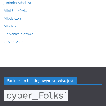
Juniorka Młodsza
Mini Siatkówka
Młodziczka
Młodzik
Siatkówka plażowa
Zarząd WZPS
Partnerem hostingowym serwisu jest: