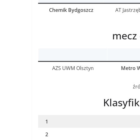
Chemik Bydgoszcz
AT Jastrzę
mecz 
AZS UWM Olsztyn
Metro 
źró
Klasyfi
1
2