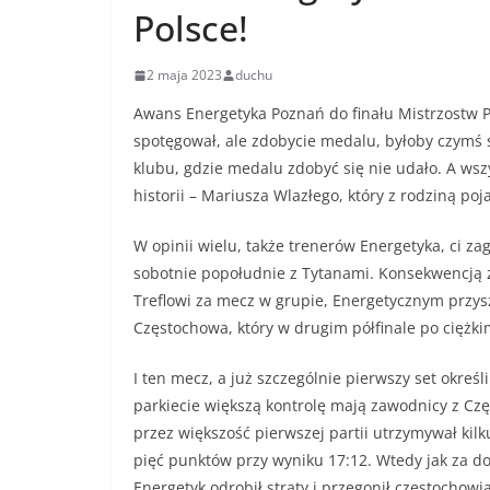
Polsce!
2 maja 2023
duchu
Awans Energetyka Poznań do finału Mistrzostw Pol
spotęgował, ale zdobycie medalu, byłoby czymś
klubu, gdzie medalu zdobyć się nie udało. A wsz
historii – Mariusza Wlazłego, który z rodziną po
W opinii wielu, także trenerów Energetyka, ci z
sobotnie popołudnie z Tytanami. Konsekwencją z
Treflowi za mecz w grupie, Energetycznym przys
Częstochowa, który w drugim półfinale po ciężki
I ten mecz, a już szczególnie pierwszy set okre
parkiecie większą kontrolę mają zawodnicy z Cz
przez większość pierwszej partii utrzymywał ki
pięć punktów przy wyniku 17:12. Wtedy jak za dot
Energetyk odrobił straty i przegonił częstochowi