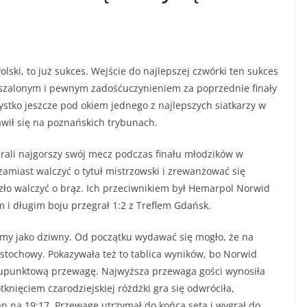
ski, to już sukces. Wejście do najlepszej czwórki ten sukces
 szalonym i pewnym zadośćuczynieniem za poprzednie finały
ystko jeszcze pod okiem jednego z najlepszych siatkarzy w
jawił się na poznańskich trybunach.
agrali najgorszy swój mecz podczas finału młodzików w
amiast walczyć o tytuł mistrzowski i zrewanżować się
zło walczyć o brąz. Ich przeciwnikiem był Hemarpol Norwid
m i długim boju przegrał 1:2 z Treflem Gdańsk.
ślimy jako dziwny. Od początku wydawać się mogło, że na
ęstochowy. Pokazywała też to tablica wyników, bo Norwid
lkupunktową przewagę. Najwyższa przewaga gości wynosiła
knięciem czarodziejskiej różdżki gra się odwróciła,
an na 19:17. Przewagę utrzymał do końca seta i wygrał do