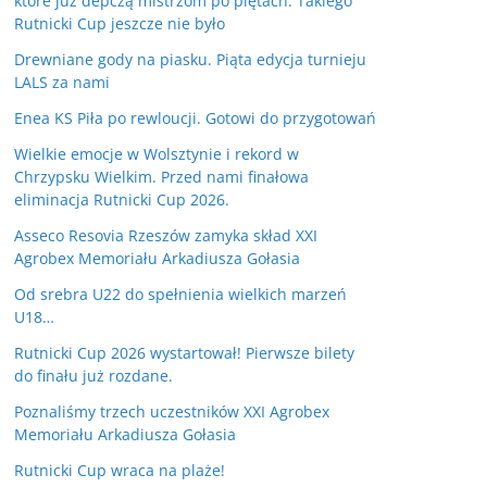
które już depczą mistrzom po piętach. Takiego
Rutnicki Cup jeszcze nie było
Drewniane gody na piasku. Piąta edycja turnieju
LALS za nami
Enea KS Piła po rewloucji. Gotowi do przygotowań
Wielkie emocje w Wolsztynie i rekord w
Chrzypsku Wielkim. Przed nami finałowa
eliminacja Rutnicki Cup 2026.
Asseco Resovia Rzeszów zamyka skład XXI
Agrobex Memoriału Arkadiusza Gołasia
Od srebra U22 do spełnienia wielkich marzeń
U18…
Rutnicki Cup 2026 wystartował! Pierwsze bilety
do finału już rozdane.
Poznaliśmy trzech uczestników XXI Agrobex
Memoriału Arkadiusza Gołasia
Rutnicki Cup wraca na plaże!