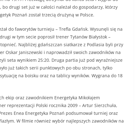
 bo drugi set już w całości należał do gospodarzy, którzy
rgetyk Poznań został trzecią drużyną w Polsce.
eżał do faworytów turnieju – Trefla Gdańsk. Wysunęli się na
 drugi w tym secie poprosił trener Tytanów Białystok –
topnieć. Najbliżej gdańszczan siatkarze z Podlasia byli przy
ener Oskar Janiszewski i naprowadził swoich zawodników na
czyli seta wynikiem 25:20. Druga partia już pod wyraźniejsze
yło już takich serii punktowych po obu stronach, tylko
 sytuację na boisku oraz na tablicy wyników. Wygrana do 18
ch ekip oraz zawodnikiem Energetyka Mikołajem
r reprezentacji Polski rocznika 2009 – Artur Sierzchuła,
 Prezes Enea Energetyka Poznań podsumował turniej oraz
lazłym. W filmie również wybór najlepszych zawodników na