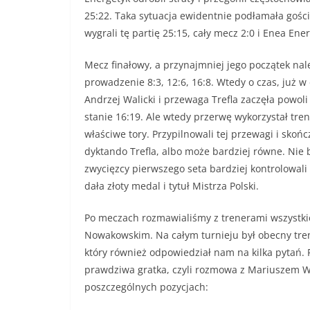
25:22. Taka sytuacja ewidentnie podłamała gości,
wygrali tę partię 25:15, cały mecz 2:0 i Enea Ene
Mecz finałowy, a przynajmniej jego początek nal
prowadzenie 8:3, 12:6, 16:8. Wtedy o czas, już w
Andrzej Walicki i przewaga Trefla zaczęła powoli 
stanie 16:19. Ale wtedy przerwę wykorzystał tr
właściwe tory. Przypilnowali tej przewagi i skoń
dyktando Trefla, albo może bardziej równe. Nie b
zwycięzcy pierwszego seta bardziej kontrolowali
dała złoty medal i tytuł Mistrza Polski.
Po meczach rozmawialiśmy z trenerami wszystki
Nowakowskim. Na całym turnieju był obecny trene
który również odpowiedział nam na kilka pytań.
prawdziwa gratka, czyli rozmowa z Mariuszem W
poszczególnych pozycjach: