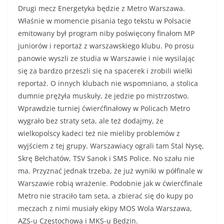
Drugi mecz Energetyka będzie z Metro Warszawa.
Właśnie w momencie pisania tego tekstu w Polsacie
emitowany był program niby poświęcony finałom MP
juniorów i reportaż z warszawskiego klubu. Po prosu
panowie wyszli ze studia w Warszawie i nie wysilając
się za bardzo przeszli się na spacerek i zrobili wielki
reportaż. O innych klubach nie wspomniano, a stolica
dumnie prężyła muskuły, że jedzie po mistrzostwo.
Wprawdzie turniej ćwierćfinałowy w Policach Metro
wygrało bez straty seta, ale też dodajmy, że
wielkopolscy kadeci też nie mieliby problemów z
wyjściem z tej grupy. Warszawiacy ograli tam Stal Nysę,
Skrę Bełchatów, TSV Sanok i SMS Police. No szału nie
ma. Przyznać jednak trzeba, że już wyniki w półfinale w
Warszawie robią wrażenie. Podobnie jak w ćwierćfinale
Metro nie straciło tam seta, a zbierać się do kupy po
meczach z nimi musiały ekipy MOS Wola Warszawa,
AZS-u Częstochowa i MKS-u Będzin.