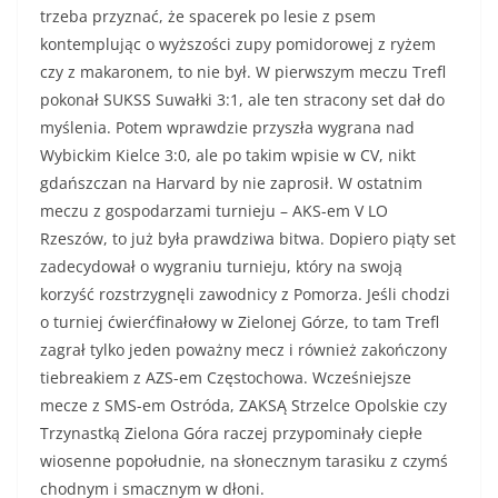
trzeba przyznać, że spacerek po lesie z psem
kontemplując o wyższości zupy pomidorowej z ryżem
czy z makaronem, to nie był. W pierwszym meczu Trefl
pokonał SUKSS Suwałki 3:1, ale ten stracony set dał do
myślenia. Potem wprawdzie przyszła wygrana nad
Wybickim Kielce 3:0, ale po takim wpisie w CV, nikt
gdańszczan na Harvard by nie zaprosił. W ostatnim
meczu z gospodarzami turnieju – AKS-em V LO
Rzeszów, to już była prawdziwa bitwa. Dopiero piąty set
zadecydował o wygraniu turnieju, który na swoją
korzyść rozstrzygnęli zawodnicy z Pomorza. Jeśli chodzi
o turniej ćwierćfinałowy w Zielonej Górze, to tam Trefl
zagrał tylko jeden poważny mecz i również zakończony
tiebreakiem z AZS-em Częstochowa. Wcześniejsze
mecze z SMS-em Ostróda, ZAKSĄ Strzelce Opolskie czy
Trzynastką Zielona Góra raczej przypominały ciepłe
wiosenne popołudnie, na słonecznym tarasiku z czymś
chodnym i smacznym w dłoni.