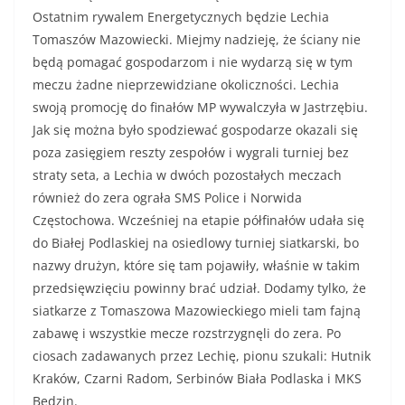
Ostatnim rywalem Energetycznych będzie Lechia
Tomaszów Mazowiecki. Miejmy nadzieję, że ściany nie
będą pomagać gospodarzom i nie wydarzą się w tym
meczu żadne nieprzewidziane okoliczności. Lechia
swoją promocję do finałów MP wywalczyła w Jastrzębiu.
Jak się można było spodziewać gospodarze okazali się
poza zasięgiem reszty zespołów i wygrali turniej bez
straty seta, a Lechia w dwóch pozostałych meczach
również do zera ograła SMS Police i Norwida
Częstochowa. Wcześniej na etapie półfinałów udała się
do Białej Podlaskiej na osiedlowy turniej siatkarski, bo
nazwy drużyn, które się tam pojawiły, właśnie w takim
przedsięwzięciu powinny brać udział. Dodamy tylko, że
siatkarze z Tomaszowa Mazowieckiego mieli tam fajną
zabawę i wszystkie mecze rozstrzygnęli do zera. Po
ciosach zadawanych przez Lechię, pionu szukali: Hutnik
Kraków, Czarni Radom, Serbinów Biała Podlaska i MKS
Będzin.