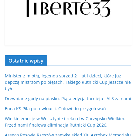
Ostatnie wpisy
Minister z miotłą, legenda sprzed 21 lat i dzieci, które już
depczą mistrzom po piętach. Takiego Rutnicki Cup jeszcze nie
było
Drewniane gody na piasku. Piąta edycja turnieju LALS za nami
Enea KS Piła po rewloucji. Gotowi do przygotowań
Wielkie emocje w Wolsztynie i rekord w Chrzypsku Wielkim.
Przed nami finałowa eliminacja Rutnicki Cup 2026.
Asseco Resovia Rzeszów zamyka skład XXI Agrobex Memoriału