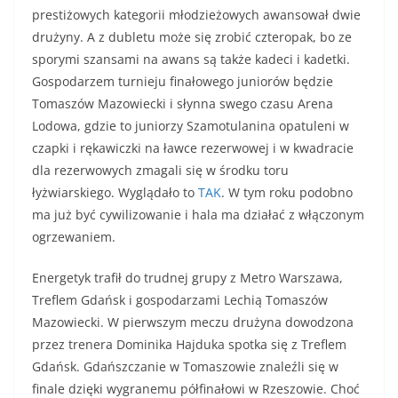
prestiżowych kategorii młodzieżowych awansował dwie
drużyny. A z dubletu może się zrobić czteropak, bo ze
sporymi szansami na awans są także kadeci i kadetki.
Gospodarzem turnieju finałowego juniorów będzie
Tomaszów Mazowiecki i słynna swego czasu Arena
Lodowa, gdzie to juniorzy Szamotulanina opatuleni w
czapki i rękawiczki na ławce rezerwowej i w kwadracie
dla rezerwowych zmagali się w środku toru
łyżwiarskiego. Wyglądało to
TAK
. W tym roku podobno
ma już być cywilizowanie i hala ma działać z włączonym
ogrzewaniem.
Energetyk trafił do trudnej grupy z Metro Warszawa,
Treflem Gdańsk i gospodarzami Lechią Tomaszów
Mazowiecki. W pierwszym meczu drużyna dowodzona
przez trenera Dominika Hajduka spotka się z Treflem
Gdańsk. Gdańszczanie w Tomaszowie znaleźli się w
finale dzięki wygranemu półfinałowi w Rzeszowie. Choć