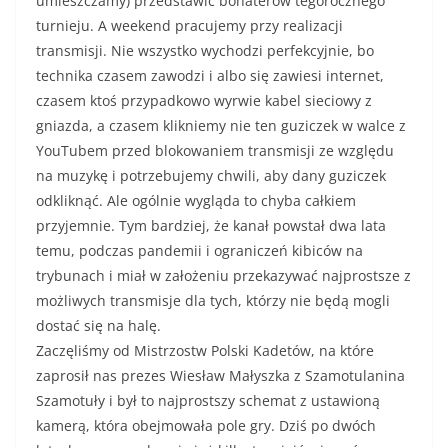
umieszczamy) przedstawić bohaterów tegorocznego
turnieju. A weekend pracujemy przy realizacji
transmisji. Nie wszystko wychodzi perfekcyjnie, bo
technika czasem zawodzi i albo się zawiesi internet,
czasem ktoś przypadkowo wyrwie kabel sieciowy z
gniazda, a czasem klikniemy nie ten guziczek w walce z
YouTubem przed blokowaniem transmisji ze względu
na muzykę i potrzebujemy chwili, aby dany guziczek
odkliknąć. Ale ogólnie wygląda to chyba całkiem
przyjemnie. Tym bardziej, że kanał powstał dwa lata
temu, podczas pandemii i ograniczeń kibiców na
trybunach i miał w założeniu przekazywać najprostsze z
możliwych transmisje dla tych, którzy nie będą mogli
dostać się na halę.
Zaczęliśmy od Mistrzostw Polski Kadetów, na które
zaprosił nas prezes Wiesław Małyszka z Szamotulanina
Szamotuły i był to najprostszy schemat z ustawioną
kamerą, która obejmowała pole gry. Dziś po dwóch