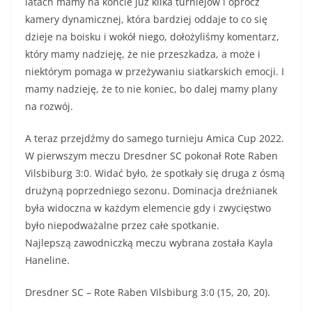
latach mamy na koncie już kilka turniejów i oprócz
kamery dynamicznej, która bardziej oddaje to co się
dzieje na boisku i wokół niego, dołożyliśmy komentarz,
który mamy nadzieję, że nie przeszkadza, a może i
niektórym pomaga w przeżywaniu siatkarskich emocji. I
mamy nadzieję, że to nie koniec, bo dalej mamy plany
na rozwój.
A teraz przejdźmy do samego turnieju Amica Cup 2022.
W pierwszym meczu Dresdner SC pokonał Rote Raben
Vilsbiburg 3:0. Widać było, że spotkały się druga z ósmą
drużyną poprzedniego sezonu. Dominacja dreźnianek
była widoczna w każdym elemencie gdy i zwycięstwo
było niepodważalne przez całe spotkanie.
Najlepszą zawodniczką meczu wybrana została Kayla
Haneline.
Dresdner SC – Rote Raben Vilsbiburg 3:0 (15, 20, 20).