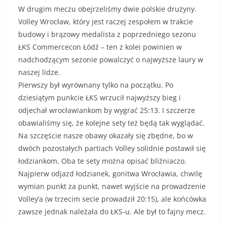
W drugim meczu obejrzeliśmy dwie polskie drużyny.
Volley Wrocław, który jest raczej zespołem w trakcie
budowy i brązowy medalista z poprzedniego sezonu
ŁKS Commercecon Łódź – ten z kolei powinien w
nadchodzącym sezonie powalczyć o najwyższe laury w
naszej lidze.
Pierwszy był wyrównany tylko na początku. Po
dziesiątym punkcie ŁKS wrzucił najwyższy bieg i
odjechał wrocławiankom by wygrać 25:13. I szczerze
obawialiśmy się, że kolejne sety też będą tak wyglądać.
Na szczęście nasze obawy okazały się zbędne, bo w
dwóch pozostałych partiach Volley solidnie postawił się
łodziankom. Oba te sety można opisać bliźniaczo.
Najpierw odjazd łodzianek, gonitwa Wrocławia, chwilę
wymian punkt za punkt, nawet wyjście na prowadzenie
Volley’a (w trzecim secie prowadził 20:15), ale końcówka
zawsze jednak należała do ŁKS-u. Ale był to fajny mecz.