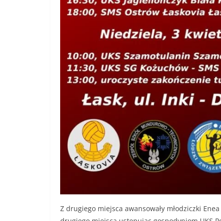
Z drugiego miejsca awansowały młodziczki Enea
drugiego miejsca ustępując gospodyniom UKS Po