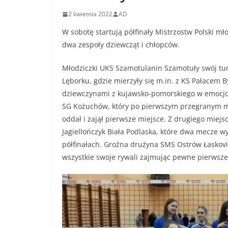
2 kwietnia 2022
AD
W sobotę startują półfinały Mistrzostw Polski m
dwa zespoły dziewcząt i chłopców.
Młodziczki UKS Szamotulanin Szamotuły swój tur
Lęborku, gdzie mierzyły się m.in. z KS Pałacem 
dziewczynami z kujawsko-pomorskiego w emocjo
SG Kożuchów, który po pierwszym przegranym me
oddał i zajął pierwsze miejsce. Z drugiego mie
Jagiellończyk Biała Podlaska, które dwa mecze 
półfinałach. Groźna drużyna SMS Ostrów Łaskovia
wszystkie swoje rywali zajmując pewne pierwsze