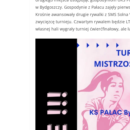
w Bydgoszczy. Gospodynie z Pałacu zajęły pierws
Krośnie awansowały drugie rywalki z SMS Solna W
zwycięzcę turnieju. Czwartym rywalem będzie L
własnej hali wygrały turniej ćwierćfinałowy, ale ł