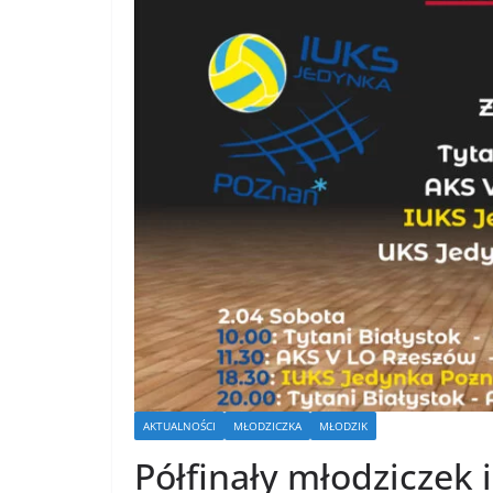
AKTUALNOŚCI
MŁODZICZKA
MŁODZIK
Półfinały młodziczek