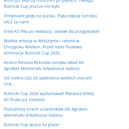
które już depczą mistrzom po piętach. Takiego
Rutnicki Cup jeszcze nie było
Drewniane gody na piasku. Piąta edycja turnieju
LALS za nami
Enea KS Piła po rewloucji. Gotowi do przygotowań
Wielkie emocje w Wolsztynie i rekord w
Chrzypsku Wielkim. Przed nami finałowa
eliminacja Rutnicki Cup 2026.
Asseco Resovia Rzeszów zamyka skład XXI
Agrobex Memoriału Arkadiusza Gołasia
Od srebra U22 do spełnienia wielkich marzeń
U18…
Rutnicki Cup 2026 wystartował! Pierwsze bilety
do finału już rozdane.
Poznaliśmy trzech uczestników XXI Agrobex
Memoriału Arkadiusza Gołasia
Rutnicki Cup wraca na plaże!