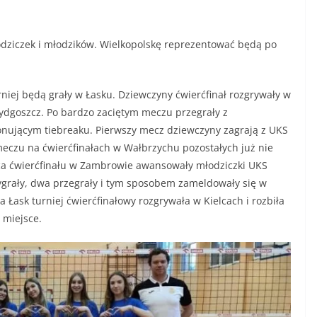
łodziczek i młodzików. Wielkopolskę reprezentować będą po
niej będą grały w Łasku. Dziewczyny ćwierćfinał rozgrywały w
Bydgoszcz. Po bardzo zaciętym meczu przegrały z
nującym tiebreaku. Pierwszy mecz dziewczyny zagrają z UKS
czu na ćwierćfinałach w Wałbrzychu pozostałych już nie
jsca ćwierćfinału w Zambrowie awansowały młodziczki UKS
wygrały, dwa przegrały i tym sposobem zameldowały się w
 Łask turniej ćwierćfinałowy rozgrywała w Kielcach i rozbiła
 miejsce.