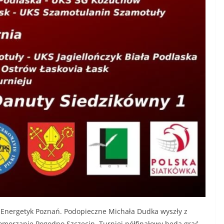
 Energetyk Poznań. Podopieczne Michała Dudka wyszły z
morzanie Pogodno Szczecin. Turniej półfinałowy będą grać