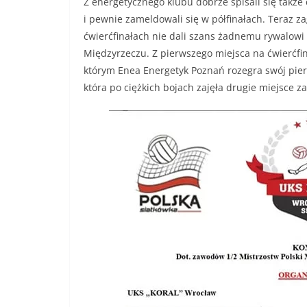
Z energetycznego klubu dobrze spisali się także 
i pewnie zameldowali się w półfinałach. Teraz z
ćwierćfinałach nie dali szans żadnemu rywalowi i
Międzyrzeczu. Z pierwszego miejsca na ćwierćfi
którym Enea Energetyk Poznań rozegra swój pie
która po ciężkich bojach zajęła drugie miejsce 