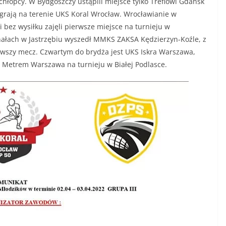
chłopcy. W Bydgoszczy ustąpili miejsce tylko Treflowi Gdańsk
agrają na terenie UKS Koral Wrocław. Wrocławianie w
 bez wysiłku zajęli pierwsze miejsce na turnieju w
nałach w Jastrzębiu wyszedł MMKS ZAKSA Kędzierzyn-Koźle, z
rwszy mecz. Czwartym do brydża jest UKS Iskra Warszawa,
za Metrem Warszawa na turnieju w Białej Podlasce.