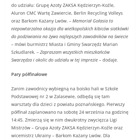
do udziału: Grupę Azoty ZAKSA Kędzierzyn-Koźle,
Aluron CMC Wartę Zawiercie, Berlin Recycling Volleys
oraz Barkom Każany Lwów. –
Memoriał Gołasia to
niepowtarzalna okazja dla wielkopolskich kibiców siatkówki
do podziwiania na żywo najlepszych zawodników na świecie
–
mówi burmistrz Miasta i Gminy Swarzędz Marian
Szkudlarek. –
Zapraszam wszystkich mieszkańców
Swarzędza i okolic do udziału w tej imprezie –
dodaje.
Pary półfinałowe
Zanim zawodnicy wybiegną na boisko hali w Szkole
Podstawowej nr 2 w Zalasewie, odbędą się tam
warsztaty dla dzieci z powiatu poznańskiego. Pierwszy
półfinał zaplanowano na sobotę 24 września na godzinę
14:45. Zmierzą się w nim dwukrotny zwycięzca Ligi
Mistrzów – Grupa Azoty ZAKSA Kędzierzyn-Koźle oraz
wicemistrz Ukrainy – Barkom Każany Lwów. Dla