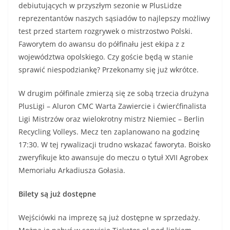
debiutujących w przyszłym sezonie w PlusLidze
reprezentantów naszych sąsiadów to najlepszy możliwy
test przed startem rozgrywek o mistrzostwo Polski.
Faworytem do awansu do półfinału jest ekipa z z
województwa opolskiego. Czy goście będą w stanie
sprawić niespodziankę? Przekonamy się już wkrótce.
W drugim półfinale zmierzą się ze sobą trzecia drużyna
PlusLigi – Aluron CMC Warta Zawiercie i ćwierćfinalista
Ligi Mistrzów oraz wielokrotny mistrz Niemiec – Berlin
Recycling Volleys. Mecz ten zaplanowano na godzinę
17:30. W tej rywalizacji trudno wskazać faworyta. Boisko
zweryfikuje kto awansuje do meczu o tytuł XVII Agrobex
Memoriału Arkadiusza Gołasia.
Bilety są już dostępne
Wejściówki na imprezę są już dostępne w sprzedaży.