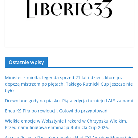
Ostatnie wpisy
Minister z miotłą, legenda sprzed 21 lat i dzieci, które już
depczą mistrzom po piętach. Takiego Rutnicki Cup jeszcze nie
było
Drewniane gody na piasku. Piąta edycja turnieju LALS za nami
Enea KS Piła po rewloucji. Gotowi do przygotowań
Wielkie emocje w Wolsztynie i rekord w Chrzypsku Wielkim.
Przed nami finałowa eliminacja Rutnicki Cup 2026.
Asseco Resovia Rzeszów zamyka skład XXI Agrobex Memoriału