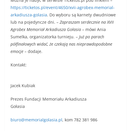
Można je nabyć w serwisie Ticketos.pl pod linkiem –
https://ticketos.pl/event/4650/xvii-agrobex-memorial-
arkadiusza-golasia
. Do wyboru są karnety dwudniowe
lub na pojedyncze dni. –
Zapraszam serdecznie na XVII
Agrobex Memoriał Arkadiusza Gołasia –
mówi Ania
Sumelka, organizatorka turnieju. –
Już po parach
półfinałowych widać, że czekają nas nieprawdopodobne
emocje –
dodaje.
Kontakt:
Jacek Kubiak
Prezes Fundacji Memoriału Arkadiusza
Gołasia
biuro@memorialgolasia.pl
, kom 782 381 986