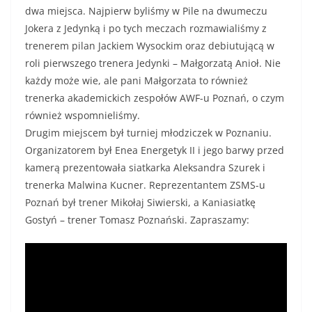
dwa miejsca. Najpierw byliśmy w Pile na dwumeczu
Jokera z Jedynką i po tych meczach rozmawialiśmy z
trenerem pilan Jackiem Wysockim oraz debiutującą w
roli pierwszego trenera Jedynki – Małgorzatą Anioł. Nie
każdy może wie, ale pani Małgorzata to również
trenerka akademickich zespołów AWF-u Poznań, o czym
również wspomnieliśmy.
Drugim miejscem był turniej młodziczek w Poznaniu.
Organizatorem był Enea Energetyk II i jego barwy przed
kamerą prezentowała siatkarka Aleksandra Szurek i
trenerka Malwina Kucner. Reprezentantem ZSMS-u
Poznań był trener Mikołaj Siwierski, a Kaniasiatkę
Gostyń – trener Tomasz Poznański. Zapraszamy: