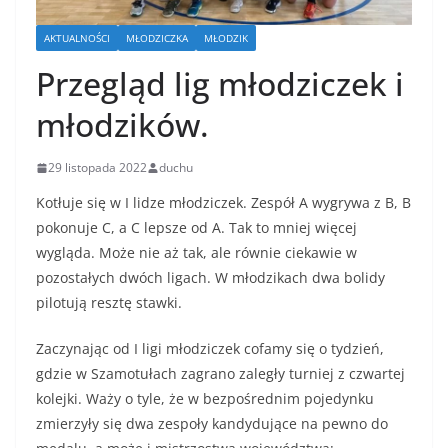
AKTUALNOŚCI
MŁODZICZKA
MŁODZIK
Przegląd lig młodziczek i
młodzików.
29 listopada 2022
duchu
Kotłuje się w I lidze młodziczek. Zespół A wygrywa z B, B
pokonuje C, a C lepsze od A. Tak to mniej więcej
wygląda. Może nie aż tak, ale równie ciekawie w
pozostałych dwóch ligach. W młodzikach dwa bolidy
pilotują resztę stawki.
Zaczynając od I ligi młodziczek cofamy się o tydzień,
gdzie w Szamotułach zagrano zaległy turniej z czwartej
kolejki. Waży o tyle, że w bezpośrednim pojedynku
zmierzyły się dwa zespoły kandydujące na pewno do