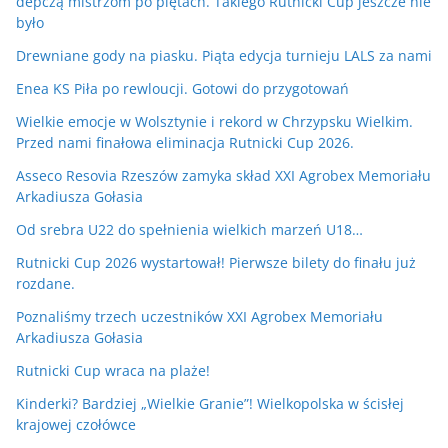
depczą mistrzom po piętach. Takiego Rutnicki Cup jeszcze nie
było
Drewniane gody na piasku. Piąta edycja turnieju LALS za nami
Enea KS Piła po rewloucji. Gotowi do przygotowań
Wielkie emocje w Wolsztynie i rekord w Chrzypsku Wielkim.
Przed nami finałowa eliminacja Rutnicki Cup 2026.
Asseco Resovia Rzeszów zamyka skład XXI Agrobex Memoriału
Arkadiusza Gołasia
Od srebra U22 do spełnienia wielkich marzeń U18…
Rutnicki Cup 2026 wystartował! Pierwsze bilety do finału już
rozdane.
Poznaliśmy trzech uczestników XXI Agrobex Memoriału
Arkadiusza Gołasia
Rutnicki Cup wraca na plaże!
Kinderki? Bardziej „Wielkie Granie”! Wielkopolska w ścisłej
krajowej czołówce