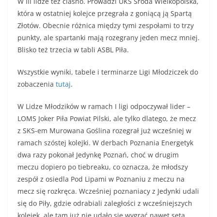
W III lidze też ciasno. Prowadzi UKS Środa Wielkopolska,
która w ostatniej kolejce przegrała z goniącą ją Spartą
Złotów. Obecnie różnica między tymi zespołami to trzy
punkty, ale spartanki mają rozegrany jeden mecz mniej.
Blisko też trzecia w tabli ASBL Piła.
Wszystkie wyniki, tabele i terminarze Ligi Młodziczek do
zobaczenia
tutaj
.
W Lidze Młodzików w ramach I ligi odpoczywał lider –
LOMS Joker Piła Powiat Pilski, ale tylko dlatego, że mecz
z SKS-em Murowana Goślina rozegrał już wcześniej w
ramach szóstej kolejki. W derbach Poznania Energetyk
dwa razy pokonał Jedynkę Poznań, choć w drugim
meczu dopiero po tiebreaku, co oznacza, że młodszy
zespół z osiedla Pod Lipami w Poznaniu z meczu na
mecz się rozkręca. Wcześniej poznaniacy z Jedynki udali
się do Piły, gdzie odrabiali zaległości z wcześniejszych
kolejek, ale tam już nie udało się wygrać nawet seta