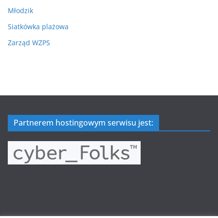
Młodzik
Siatkówka plażowa
Zarząd WZPS
Partnerem hostingowym serwisu jest: