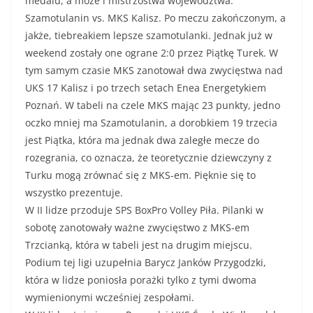
medalu, a może i mistrzostwa województwa:
Szamotulanin vs. MKS Kalisz. Po meczu zakończonym, a
jakże, tiebreakiem lepsze szamotulanki. Jednak już w
weekend zostały one ograne 2:0 przez Piątkę Turek. W
tym samym czasie MKS zanotował dwa zwycięstwa nad
UKS 17 Kalisz i po trzech setach Enea Energetykiem
Poznań. W tabeli na czele MKS mając 23 punkty, jedno
oczko mniej ma Szamotulanin, a dorobkiem 19 trzecia
jest Piątka, która ma jednak dwa zaległe mecze do
rozegrania, co oznacza, że teoretycznie dziewczyny z
Turku mogą zrównać się z MKS-em. Pięknie się to
wszystko prezentuje.
W II lidze przoduje SPS BoxPro Volley Piła. Pilanki w
sobotę zanotowały ważne zwycięstwo z MKS-em
Trzcianką, która w tabeli jest na drugim miejscu.
Podium tej ligi uzupełnia Barycz Janków Przygodzki,
która w lidze poniosła porażki tylko z tymi dwoma
wymienionymi wcześniej zespołami.