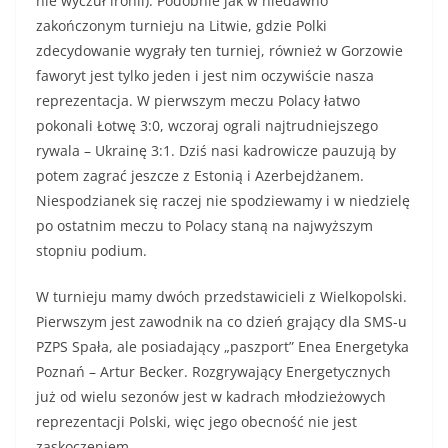
nie wyczuł ironii). Podobnie jak w niedawno
zakończonym turnieju na Litwie, gdzie Polki
zdecydowanie wygrały ten turniej, również w Gorzowie
faworyt jest tylko jeden i jest nim oczywiście nasza
reprezentacja. W pierwszym meczu Polacy łatwo
pokonali Łotwę 3:0, wczoraj ograli najtrudniejszego
rywala – Ukrainę 3:1. Dziś nasi kadrowicze pauzują by
potem zagrać jeszcze z Estonią i Azerbejdżanem.
Niespodzianek się raczej nie spodziewamy i w niedzielę
po ostatnim meczu to Polacy staną na najwyższym
stopniu podium.
W turnieju mamy dwóch przedstawicieli z Wielkopolski.
Pierwszym jest zawodnik na co dzień grający dla SMS-u
PZPS Spała, ale posiadający „paszport” Enea Energetyka
Poznań – Artur Becker. Rozgrywający Energetycznych
już od wielu sezonów jest w kadrach młodzieżowych
reprezentacji Polski, więc jego obecność nie jest
zaskoczeniem.