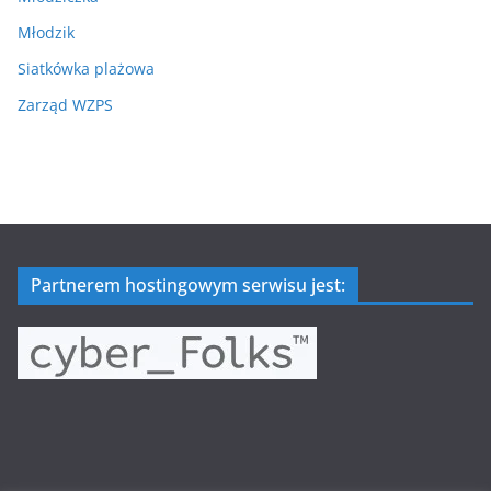
Młodzik
Siatkówka plażowa
Zarząd WZPS
Partnerem hostingowym serwisu jest: