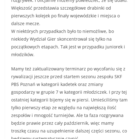
rozgrywek. I oficjalnie możemy powiedzieć, że się udało.
Większość przedstawia szczegółowe drabinki od
pierwszych kolejek po finały wojewódzkie i miejsca o
dalsze mecze.
W niektórych przypadkach było to niemożliwe, bo
niekiedy Wydział Gier skoncentrował się tylko na
początkowych etapach. Tak jest w przypadku juniorek i
młodzików.
Mamy też zaktualizowany terminarz po wycofaniu się z
rywalizacji jeszcze przed startem sezonu zespołu SKF
PBS Poznań w kategorii kadetek oraz zmiany
gospodarzy w grupie 7 w kategorii młodziczek. I przy tej
ostatniej kategorii bijemy się w piersi. Umieściliśmy tam
tylko pierwszy etap ze względu na największą ilość
zespołów i mnogość turniejów. Ale ta faza rozgrywana
będzie prawie przez cały październik, więc mamy
troszkę czasu na uzupełnienie dalszej części sezonu, co
będziemy systematycznie czynić.