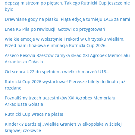
depczą mistrzom po piętach. Takiego Rutnicki Cup jeszcze nie
było
Drewniane gody na piasku. Piąta edycja turnieju LALS za nami
Enea KS Piła po rewloucji. Gotowi do przygotowań
Wielkie emocje w Wolsztynie i rekord w Chrzypsku Wielkim.
Przed nami finałowa eliminacja Rutnicki Cup 2026.
Asseco Resovia Rzeszów zamyka skład XXI Agrobex Memoriału
Arkadiusza Gołasia
Od srebra U22 do spełnienia wielkich marzeń U18…
Rutnicki Cup 2026 wystartował! Pierwsze bilety do finału już
rozdane.
Poznaliśmy trzech uczestników XXI Agrobex Memoriału
Arkadiusza Gołasia
Rutnicki Cup wraca na plaże!
Kinderki? Bardziej „Wielkie Granie”! Wielkopolska w ścisłej
krajowej czołówce