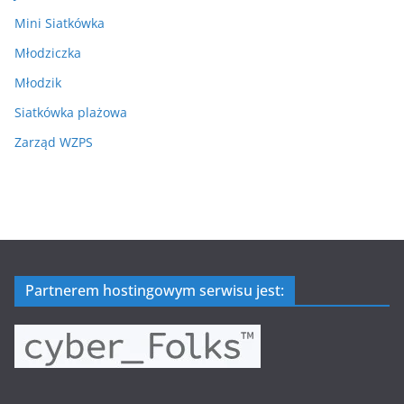
Mini Siatkówka
Młodziczka
Młodzik
Siatkówka plażowa
Zarząd WZPS
Partnerem hostingowym serwisu jest: