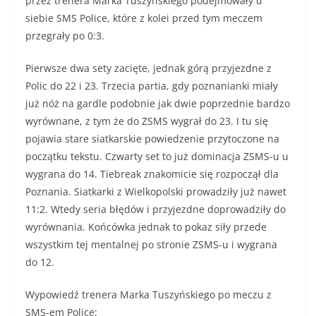
przez trenera Marka Tuszyńskiego podejmowały u
siebie SMS Police, które z kolei przed tym meczem
przegrały po 0:3.
Pierwsze dwa sety zacięte, jednak górą przyjezdne z
Polic do 22 i 23. Trzecia partia, gdy poznanianki miały
już nóż na gardle podobnie jak dwie poprzednie bardzo
wyrównane, z tym że do ZSMS wygrał do 23. I tu się
pojawia stare siatkarskie powiedzenie przytoczone na
początku tekstu. Czwarty set to już dominacja ZSMS-u u
wygrana do 14. Tiebreak znakomicie się rozpoczął dla
Poznania. Siatkarki z Wielkopolski prowadziły już nawet
11:2. Wtedy seria błędów i przyjezdne doprowadziły do
wyrównania. Końcówka jednak to pokaz siły przede
wszystkim tej mentalnej po stronie ZSMS-u i wygrana
do 12.
Wypowiedź trenera Marka Tuszyńskiego po meczu z
SMS-em Police: