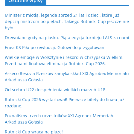
Ostatnie wpisy
Minister z miotłą, legenda sprzed 21 lat i dzieci, które już
depczą mistrzom po piętach. Takiego Rutnicki Cup jeszcze nie
było
Drewniane gody na piasku. Piąta edycja turnieju LALS za nami
Enea KS Piła po rewloucji. Gotowi do przygotowań
Wielkie emocje w Wolsztynie i rekord w Chrzypsku Wielkim.
Przed nami finałowa eliminacja Rutnicki Cup 2026.
Asseco Resovia Rzeszów zamyka skład XXI Agrobex Memoriału
Arkadiusza Gołasia
Od srebra U22 do spełnienia wielkich marzeń U18…
Rutnicki Cup 2026 wystartował! Pierwsze bilety do finału już
rozdane.
Poznaliśmy trzech uczestników XXI Agrobex Memoriału
Arkadiusza Gołasia
Rutnicki Cup wraca na plaże!