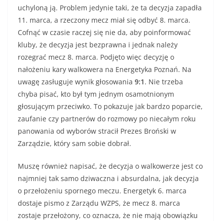
uchyloną ją. Problem jedynie taki, że ta decyzja zapadła
11. marca, a rzeczony mecz miał się odbyć 8. marca.
Cofnąć w czasie raczej się nie da, aby poinformować
kluby, że decyzja jest bezprawna i jednak należy
rozegrać mecz 8. marca. Podjęto więc decyzję o
nałożeniu kary walkowera na Energetyka Poznań. Na
uwagę zasługuje wynik głosowania
9:1
. Nie trzeba
chyba pisać, kto był tym jednym osamotnionym
głosującym przeciwko. To pokazuje jak bardzo poparcie,
zaufanie czy partnerów do rozmowy po niecałym roku
panowania od wyborów stracił Prezes Broński w
Zarządzie, który sam sobie dobrał.
Muszę również napisać, że decyzja o walkowerze jest co
najmniej tak samo dziwaczna i absurdalna, jak decyzja
o przełożeniu spornego meczu. Energetyk 6. marca
dostaje pismo z Zarządu WZPS, że mecz 8. marca
zostaje przełożony, co oznacza, że nie mają obowiązku