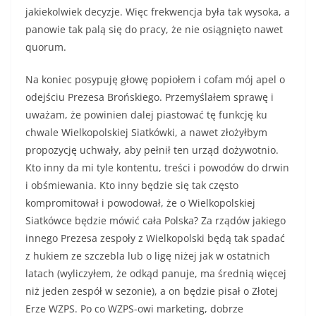
jakiekolwiek decyzje. Więc frekwencja była tak wysoka, a
panowie tak palą się do pracy, że nie osiągnięto nawet
quorum.
Na koniec posypuję głowę popiołem i cofam mój apel o
odejściu Prezesa Brońskiego. Przemyślałem sprawę i
uważam, że powinien dalej piastować tę funkcję ku
chwale Wielkopolskiej Siatkówki, a nawet złożyłbym
propozycję uchwały, aby pełnił ten urząd dożywotnio.
Kto inny da mi tyle kontentu, treści i powodów do drwin
i obśmiewania. Kto inny będzie się tak często
kompromitował i powodował, że o Wielkopolskiej
Siatkówce będzie mówić cała Polska? Za rządów jakiego
innego Prezesa zespoły z Wielkopolski będą tak spadać
z hukiem ze szczebla lub o ligę niżej jak w ostatnich
latach (wyliczyłem, że odkąd panuje, ma średnią więcej
niż jeden zespół w sezonie), a on będzie pisał o Złotej
Erze WZPS. Po co WZPS-owi marketing, dobrze