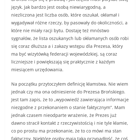
język. Jak bardzo jest osobą niewiarygodną, a
niezliczona jest liczba osób, które oszukał, okłamał i
wygadywał różne rzeczy, by pasowały do okoliczności, a
które nie miały racji bytu. Dostaję też mnóstwo
sygnałów, że lista oszukanych lub okłamanych osób robi
się coraz dłuższa a i zakazy wstępu dla Prezesa, który
ma być wizytówką federacji wojewódzkiej, są coraz
liczniejsze i powiększają się praktycznie z każdym
miesiącem urzędowania.
Na początku przytoczyłem definicję kłamstwa. Nie wiem
jednak czy ma ona odniesienie do Prezesa Brońskiego.
Jest tam zapis, że to „wypowiedź zawierająca informacje
niezgodne z przekonaniem o stanie faktycznym”. Mam
jednak czasem nieodparte wrażenie, że Prezes już
dawno stracił kontakt z rzeczywistością i nie tyle kłamie,
co po prostu ma przekonanie, że to co mówi ma stan
faktyczny. Niektóre osoby mają taką przypadłość, że coś