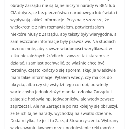
obrady Zarządu nie są tajne niczym narady w BBN lub
CIA dotyczące bezpieczeństwa narodowego lub świata i
wypływają jakieś informacje. Przyznaję szczerze, że
wielokrotnie z nim rozmawiałem, potwierdzałem
niektóre niusy z Zarządu, aby teksty były wiarygodne, a
zamieszczane informacje były prawdziwe. Na studiach
uczono mnie, aby zawsze wiadomości weryfikować w
kilku niezależnych źródłach i zawsze tak staram się
działać. I zamiast pochwalić, że właśnie chcę być
rzetelny, często kończyło się sporem, skąd ja właściwie
mam takie informacje. Pytałem wtedy, czy ma coś do
ukrycia, albo czy się wstydzi tego co robi, bo wtedy
warto chyba jednak złożyć mandat członka Zarządu i
zając się hodowlą np. jedwabników, ale wtedy zawsze
zaprzeczał. Ale na Zarządzie po raz kolejny się obruszył,
że te ich tajne narady, wychodzą na światło dzienne.
Dodam tylko, że jest to Zarząd Stowarzyszenia. Wybrany
w głosowaniu jawnym przez podniesienie ręki (oprócz