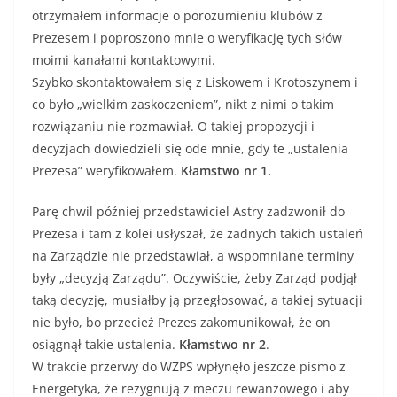
otrzymałem informacje o porozumieniu klubów z
Prezesem i poproszono mnie o weryfikację tych słów
moimi kanałami kontaktowymi.
Szybko skontaktowałem się z Liskowem i Krotoszynem i
co było „wielkim zaskoczeniem”, nikt z nimi o takim
rozwiązaniu nie rozmawiał. O takiej propozycji i
decyzjach dowiedzieli się ode mnie, gdy te „ustalenia
Prezesa” weryfikowałem.
Kłamstwo nr 1.
Parę chwil później przedstawiciel Astry zadzwonił do
Prezesa i tam z kolei usłyszał, że żadnych takich ustaleń
na Zarządzie nie przedstawiał, a wspomniane terminy
były „decyzją Zarządu”. Oczywiście, żeby Zarząd podjął
taką decyzję, musiałby ją przegłosować, a takiej sytuacji
nie było, bo przecież Prezes zakomunikował, że on
osiągnął takie ustalenia.
Kłamstwo nr 2
.
W trakcie przerwy do WZPS wpłynęło jeszcze pismo z
Energetyka, że rezygnują z meczu rewanżowego i aby