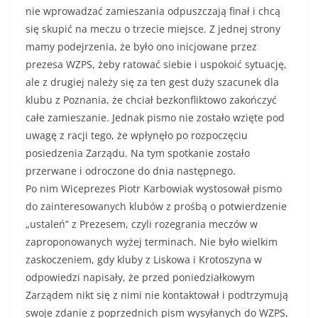
nie wprowadzać zamieszania odpuszczają finał i chcą
się skupić na meczu o trzecie miejsce. Z jednej strony
mamy podejrzenia, że było ono inicjowane przez
prezesa WZPS, żeby ratować siebie i uspokoić sytuację,
ale z drugiej należy się za ten gest duży szacunek dla
klubu z Poznania, że chciał bezkonfliktowo zakończyć
całe zamieszanie. Jednak pismo nie zostało wzięte pod
uwagę z racji tego, że wpłynęło po rozpoczęciu
posiedzenia Zarządu. Na tym spotkanie zostało
przerwane i odroczone do dnia następnego.
Po nim Wiceprezes Piotr Karbowiak wystosował pismo
do zainteresowanych klubów z prośbą o potwierdzenie
„ustaleń” z Prezesem, czyli rozegrania meczów w
zaproponowanych wyżej terminach. Nie było wielkim
zaskoczeniem, gdy kluby z Liskowa i Krotoszyna w
odpowiedzi napisały, że przed poniedziałkowym
Zarządem nikt się z nimi nie kontaktował i podtrzymują
swoje zdanie z poprzednich pism wysyłanych do WZPS,