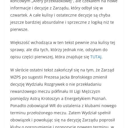
końcowym „Afery przekładkowej”, ale czekałem na nowe
informacje i decyzje z Zarządu, który odbył się w
czwartek. A całe kulisy i ostateczne decyzje są chyba
jeszcze bardziej absurdalne i sprzeczne z logiką niż te
pierwsze.
Większość wchodząca w ten tekst pewnie zna kulisy tej
sprawy, ale dla tych, którzy jednak nie, odsyłam do
opisu części pierwszej, która znajduje się
TUTAJ
.
W skrócie ostatni tekst zakończył się na tym, że Zarząd
WZPS po sugestii Prezesa Jacka Brońskiego zmienił
decyzję Wydziału Rozgrywek o nie przekładaniu
rewanżowego meczu półfinału III Ligi Mężczyzn
pomiędzy Astrą Krotoszyn a Energetykiem Poznań.
Ponadto zobowiązał WR do ustalenia z klubami nowego
terminu przełożonego meczu. Zatem Wydział spełnił
obowiązek i powołując się na decyzję Zarządu poprosił
kluby o porozumienie i propozycję nowego terminu, w