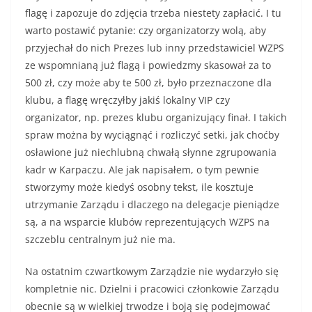
flagę i zapozuje do zdjęcia trzeba niestety zapłacić. I tu
warto postawić pytanie: czy organizatorzy wolą, aby
przyjechał do nich Prezes lub inny przedstawiciel WZPS
ze wspomnianą już flagą i powiedzmy skasował za to
500 zł, czy może aby te 500 zł, było przeznaczone dla
klubu, a flagę wręczyłby jakiś lokalny VIP czy
organizator, np. prezes klubu organizujący finał. I takich
spraw można by wyciągnąć i rozliczyć setki, jak choćby
osławione już niechlubną chwałą słynne zgrupowania
kadr w Karpaczu. Ale jak napisałem, o tym pewnie
stworzymy może kiedyś osobny tekst, ile kosztuje
utrzymanie Zarządu i dlaczego na delegacje pieniądze
są, a na wsparcie klubów reprezentujących WZPS na
szczeblu centralnym już nie ma.
Na ostatnim czwartkowym Zarządzie nie wydarzyło się
kompletnie nic. Dzielni i pracowici członkowie Zarządu
obecnie są w wielkiej trwodze i boją się podejmować