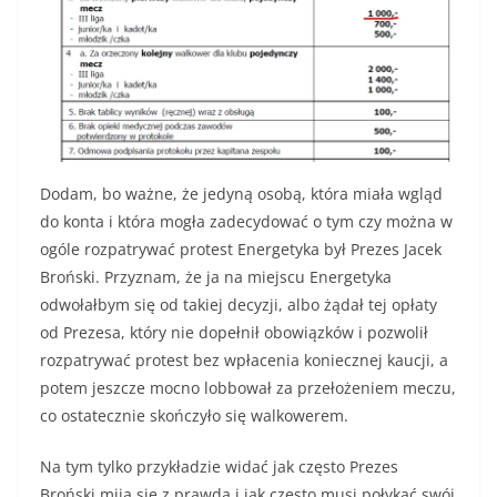
Dodam, bo ważne, że jedyną osobą, która miała wgląd
do konta i która mogła zadecydować o tym czy można w
ogóle rozpatrywać protest Energetyka był Prezes Jacek
Broński. Przyznam, że ja na miejscu Energetyka
odwołałbym się od takiej decyzji, albo żądał tej opłaty
od Prezesa, który nie dopełnił obowiązków i pozwolił
rozpatrywać protest bez wpłacenia koniecznej kaucji, a
potem jeszcze mocno lobbował za przełożeniem meczu,
co ostatecznie skończyło się walkowerem.
Na tym tylko przykładzie widać jak często Prezes
Broński mija się z prawdą i jak często musi połykać swój