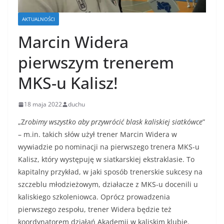
AKTUALNOŚCI
Marcin Widera
pierwszym trenerem
MKS-u Kalisz!
18 maja 2022
duchu
„Z
robimy wszystko aby przywrócić blask kaliskiej siatkówce
”
– m.in. takich słów użył trener Marcin Widera w
wywiadzie po nominacji na pierwszego trenera MKS-u
Kalisz, który występuję w siatkarskiej ekstraklasie. To
kapitalny przykład, w jaki sposób trenerskie sukcesy na
szczeblu młodzieżowym, działacze z MKS-u docenili u
kaliskiego szkoleniowca. Oprócz prowadzenia
pierwszego zespołu, trener Widera będzie też
koordynatorem działań Akademii w kaliskim klubie.